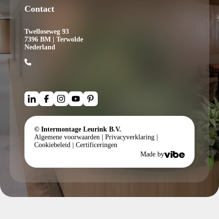
Contact
Twelloseweg 93
7396 BM | Terwolde
Nederland
© Intermontage Leurink B.V.
Algemene voorwaarden
|
Privacyverklaring
|
Cookiebeleid
|
Certificeringen
Made by