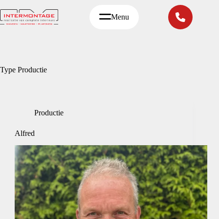
Ga
naar
Menu
de
inhoud
Type
Productie
Productie
Alfred