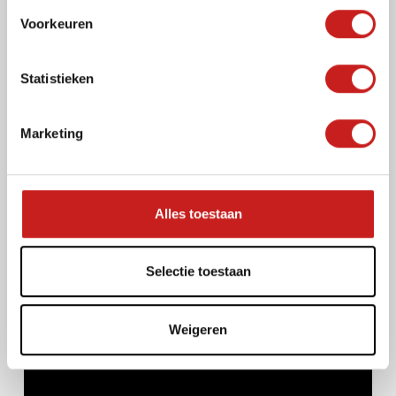
s
Voorkeuren
t
e
m
Statistieken
m
i
Marketing
n
g
s
s
Alles toestaan
e
l
e
Selectie toestaan
c
t
Weigeren
i
e