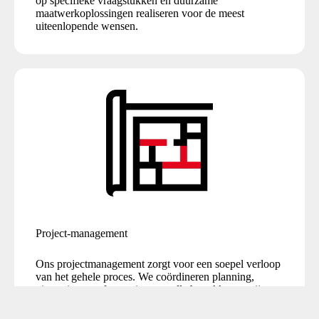
op specifieke vraagstukken en duurzame
maatwerkoplossingen realiseren voor de meest
uiteenlopende wensen.
Project-management
Ons projectmanagement zorgt voor een soepel verloop
van het gehele proces. We coördineren planning,
uitvoering en afstemming met alle betrokken partijen.
Zo bewaken we de kwaliteit in elke fase van het
project.