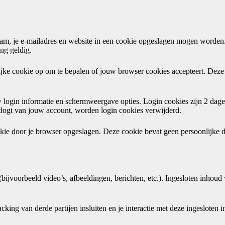
e naam, je e-mailadres en website in een cookie opgeslagen mogen word
ang geldig.
jdelijke cookie op om te bepalen of jouw browser cookies accepteert. De
 login informatie en schermweergave opties. Login cookies zijn 2 dage
itlogt van jouw account, worden login cookies verwijderd.
kie door je browser opgeslagen. Deze cookie bevat geen persoonlijke dat
ijvoorbeeld video’s, afbeeldingen, berichten, etc.). Ingesloten inhoud 
ing van derde partijen insluiten en je interactie met deze ingesloten in