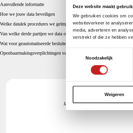
Aanvullende informatie
Deze website maakt gebruik
Hoe we jouw data beveiligen
We gebruiken cookies om cont
websiteverkeer te analyseren
Welke datalek procedures we geïmplementeerd hebben
media, adverteren en analys
Van welke derde partijen we data ontvangen
verstrekt of die ze hebben v
Wat voor geautomatiseerde besluiten we nemen en profilering we doe
T
Openbaarmakingsverplichtingen van de industrie
Noodzakelijk
o
e
s
t
e
m
Weigeren
m
Jacquelien Karssies
i
n
g
s