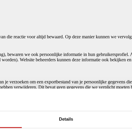
a van die reactie voor altijd bewaard. Op deze manier kunnen we vervol
ng), bewaren we ook persoonlijke informatie in hun gebruikersprofiel. 
d worden). Website beheerders kunnen deze informatie ook bekijken en
, kan je verzoeken om een exportbestand van je persoonlijke gegevens di
hebben verwijderen. Dit bevat geen gegevens die we verplicht moeten b
e service geleid worden.
Details