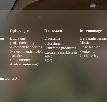
Oplossingen
Duurzaam
Intermontage
hem
Duurzame
Duurzame
Het familieverhaa
projectinrichting
Missie
oplossingen
Akoestiek beheersing
Onze mensen
Duurzame producten
Systeemwanden BIM
Werken bij
Circulaire marktplaats
Totaalrealisatie
Certificeringen
MVO
interieurbouw
SDG
Andere oplossing?
gus
Contact