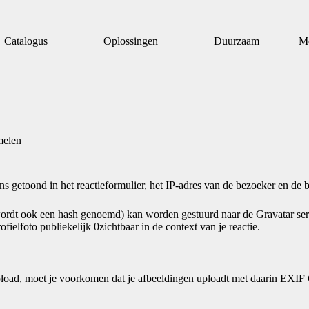
Catalogus
Oplossingen
Duurzaam
M
melen
ns getoond in het reactieformulier, het IP-adres van de bezoeker en de 
wordt ook een hash genoemd) kan worden gestuurd naar de Gravatar servi
ofielfoto publiekelijk 0zichtbaar in de context van je reactie.
e upload, moet je voorkomen dat je afbeeldingen uploadt met daarin EX
.