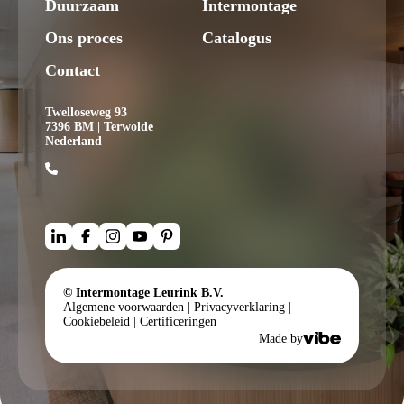
Duurzaam
Intermontage
Ons proces
Catalogus
Contact
Twelloseweg 93
7396 BM | Terwolde
Nederland
© Intermontage Leurink B.V.
Algemene voorwaarden
|
Privacyverklaring
|
Cookiebeleid
|
Certificeringen
Made by