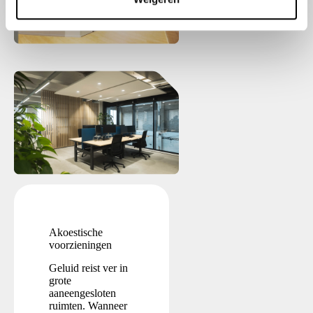
i
e
Akoestische
voorzieningen
Geluid reist ver in
grote
aaneengesloten
ruimten. Wanneer