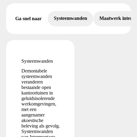
Systeemwanden
Maatwerk interi
Ga snel naar
Systeemwanden
Demontabele
systeemwanden
veranderen
bestaande open
kantoortuinen in
geluidsisolerende
werkomgevingen,
met een
aangenamer
akoestische
beleving als gevolg.
Systeemwanden
van Intermontage