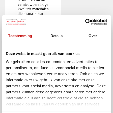
vernieuwbare hoge
kwaliteit materialen
die losmaakbaar
zijn toegepast. Zo
bestaat ons Second
Life Intermontage
programma uit
Toestemming
Details
Over
eerder toegepaste
systeemwanden en
maatwerk interieur
welke uit een eerder
Deze website maakt gebruik van cookies
project zijn
teruggebracht en na
We gebruiken cookies om content en advertenties te
vernieuwing en
personaliseren, om functies voor social media te bieden
aanpassingen naar
wens opnieuw
en om ons websiteverkeer te analyseren. Ook delen we
kunnen worden
informatie over uw gebruik van onze site met onze
ingezet. Daarnaast
partners voor social media, adverteren en analyse. Deze
is het mogelijk om
interieurs circulair
partners kunnen deze gegevens combineren met andere
in te richten met
informatie die u aan ze heeft verstrekt of die ze hebben
gecertificeerde,
verzameld op basis van uw gebruik van hun services.
slijtvaste en
verantwoorde