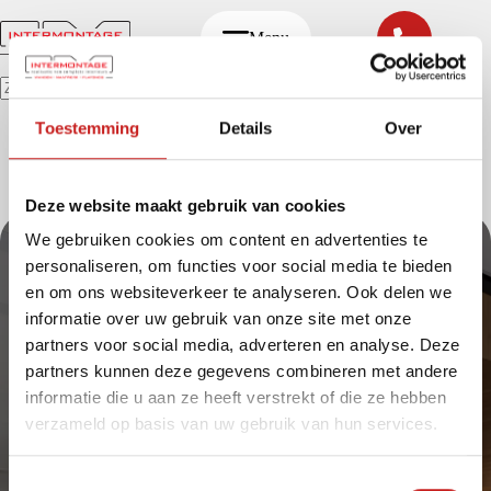
Ga
naar
Menu
de
inhoud
Geen
Toestemming
Details
Over
resultaten
Deze website maakt gebruik van cookies
We gebruiken cookies om content en advertenties te
personaliseren, om functies voor social media te bieden
en om ons websiteverkeer te analyseren. Ook delen we
informatie over uw gebruik van onze site met onze
partners voor social media, adverteren en analyse. Deze
partners kunnen deze gegevens combineren met andere
informatie die u aan ze heeft verstrekt of die ze hebben
Ons werk
Oplossingen
verzameld op basis van uw gebruik van hun services.
Duurzaam
Intermontage
Ons proces
Catalogus
T