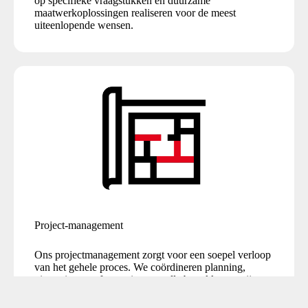
op specifieke vraagstukken en duurzame
maatwerkoplossingen realiseren voor de meest
uiteenlopende wensen.
Project-management
Ons projectmanagement zorgt voor een soepel verloop
van het gehele proces. We coördineren planning,
uitvoering en afstemming met alle betrokken partijen.
Zo bewaken we de kwaliteit in elke fase van het
project.