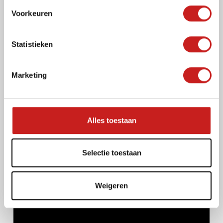
s
Voorkeuren
t
e
m
Statistieken
m
i
Marketing
n
g
s
s
Alles toestaan
e
l
e
Selectie toestaan
c
t
Weigeren
i
e