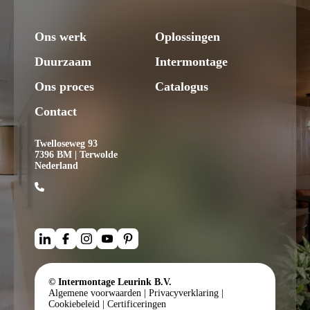
Ons werk
Oplossingen
Duurzaam
Intermontage
Ons proces
Catalogus
Contact
Twelloseweg 93
7396 BM | Terwolde
Nederland
© Intermontage Leurink B.V.
Algemene voorwaarden
|
Privacyverklaring
|
Cookiebeleid
|
Certificeringen