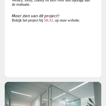
Wesley, Jordy, Danny en Bert voor hun bijdrage aan
de realisatie.
𝘔𝘦𝘦𝘳 𝘻𝘪𝘦𝘯 𝘷𝘢𝘯 𝘥𝘪𝘵 𝘱𝘳𝘰𝘫𝘦𝘤𝘵?
Bekijk het project bij
SKAL
op onze website.