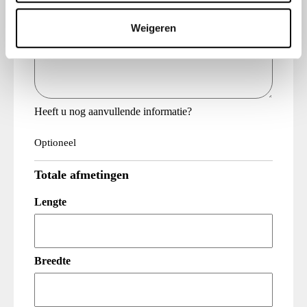
t
Weigeren
i
Vraag
e
(Vereist)
Heeft u nog aanvullende informatie?
Optioneel
Totale afmetingen
Lengte
Breedte