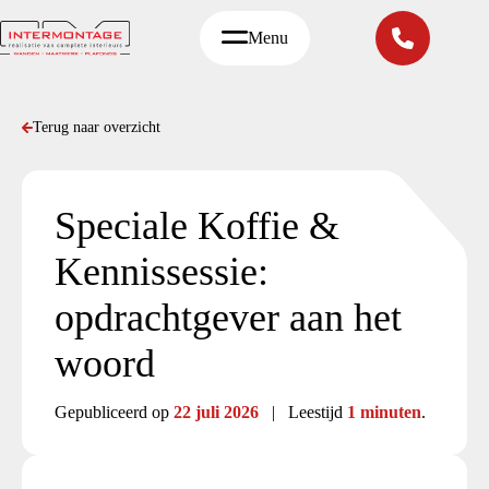
Ga
naar
Menu
de
inhoud
Terug naar overzicht
Speciale Koffie &
Kennissessie:
opdrachtgever aan het
woord
Gepubliceerd op
22 juli 2026
| Leestijd
1 minuten
.