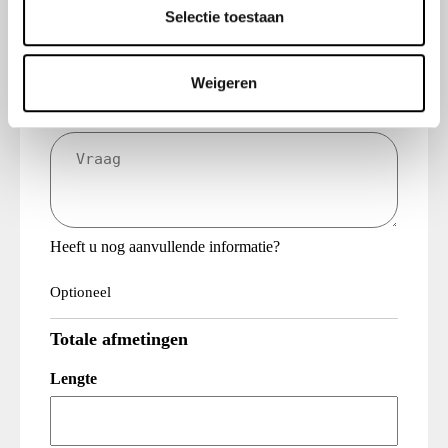
(Vereist)
e
Selectie toestaan
Bedrijfsnaam
c
t
Telefoonnummer
Weigeren
i
e
Vraag
(Vereist)
Heeft u nog aanvullende informatie?
Optioneel
Totale afmetingen
Lengte