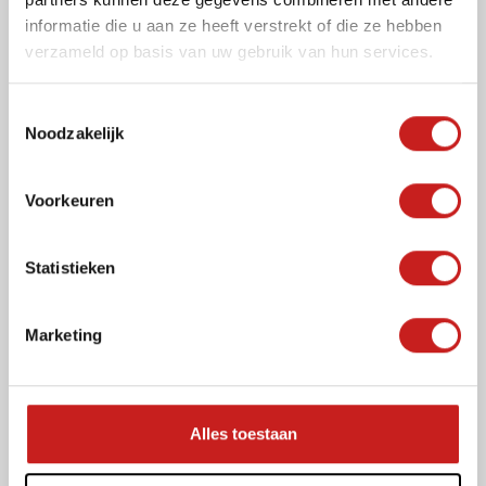
informatie die u aan ze heeft verstrekt of die ze hebben
verzameld op basis van uw gebruik van hun services.
T
Noodzakelijk
o
e
s
Voorkeuren
t
e
Persoonlijk advies
m
Statistieken
m
i
Heeft u een vraag?
Wij helpen u graag verder!
Marketing
n
g
Volledige
s
naam
(Vereist)
s
Alles toestaan
E-
e
mailadres
l