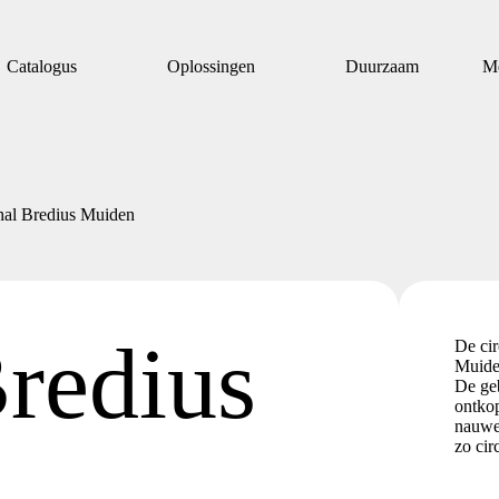
Catalogus
Oplossingen
Duurzaam
M
hal Bredius Muiden
Bredius
De cir
Muiden
De ge
ontkop
nauwe
zo cir