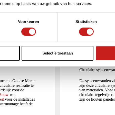
erzameld op basis van uw gebruik van hun services.
Voorkeuren
Statistieken
Selectie toestaan
Circulaire systeemwa
emeente Gooise Meren
De systeemwanden zij
rculaire realisatie te
zijn deze circulaire 
delijk voor de
van materialen. Voor 
 Bouw
was
circulaire tegelvrije
eit
voor de installaties
zijn de houten panelen
ntermontage heeft de