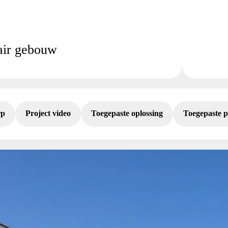
lair gebouw
rp
Project video
Toegepaste oplossing
Toegepaste 