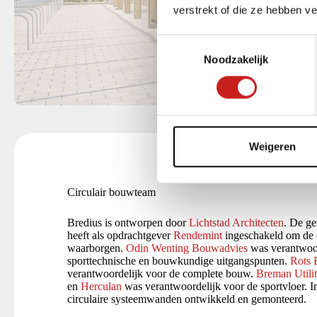
verstrekt of die ze hebben v
T
Noodzakelijk
o
e
s
t
e
m
Weigeren
m
i
Circulair bouwteam
n
g
Bredius is ontworpen door
Lichtstad Architecten
. De g
s
heeft als opdrachtgever
Rendemint
ingeschakeld om de ci
s
waarborgen.
Odin Wenting Bouwadvies
was verantwoor
sporttechnische en bouwkundige uitgangspunten.
Rots
e
verantwoordelijk voor de complete bouw.
Breman Utilit
l
en
Herculan
was verantwoordelijk voor de sportvloer. I
e
circulaire systeemwanden ontwikkeld en gemonteerd.
c