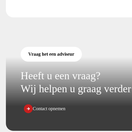
t
i
e
Vraag het een adviseur
Heeft u een vraag?
Wij helpen u graag verder
Contact opnemen