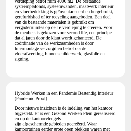
verdieping betrof ruim 4000 m2. De bestaande
systeemplafonds, systeemwanden, maatwerk interieur
en vloerbedekking is geïnventariseerd en hergebruikt,
gerefurbished of ter recycling aangeboden. Een deel
van de bestaande materialen is gebruikt om
vergaderruimtes op de 1e verdieping te creëren. Voor
de meubels is gekozen voor second life, een principe
dat al jaren door de klant wordt gehanteerd. De
coördinatie van de werkzaamheden is door
Intermontage verzorgd en betrof o.a de
vloerafwerking, binnenschilderwerk, glasfolie en
signing.
Hybride Werken in een Pandemie Bestendig Interieur
(Pandemic Proof)
Door nieuwe inzichten is de indeling van het kantoor
bijgesteld. Er is een Gezond Werken Plein gerealiseerd
en op de kantoorvleugels
zijn afgeschermde gebieden gecreëerd. Waar
kantoortuinen eerder grote open plekken waren met