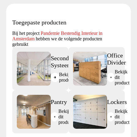
Toegepaste producten
Bij het project
Pandemie Bestendig Interieur in
Amsterdam
hebben we de volgende producten
gebruikt
Office
Second Life
Divider
Systeemwand
Bekijk
Bekijk dit
dit
product
product
Pantry
Lockers
Bekijk
Bekijk
dit
dit
product
product