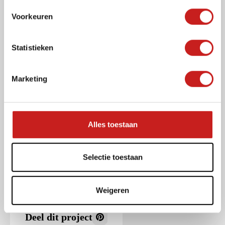
s
Voorkeuren
t
e
m
Statistieken
m
i
Marketing
n
Akoestiek
g
beheersing
s
s
Alles toestaan
e
l
e
Selectie toestaan
c
t
Weigeren
i
e
Deel dit project