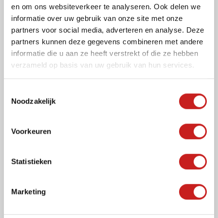
en om ons websiteverkeer te analyseren. Ook delen we
informatie over uw gebruik van onze site met onze
partners voor social media, adverteren en analyse. Deze
partners kunnen deze gegevens combineren met andere
informatie die u aan ze heeft verstrekt of die ze hebben
verzameld op basis van uw gebruik van hun services.
Akoestiek
T
Noodzakelijk
beheersing
o
e
s
Voorkeuren
t
e
m
Statistieken
m
i
Marketing
n
g
Deel dit project