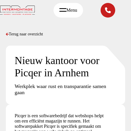
Ga
naar
Menu
de
inhoud
Terug naar overzicht
Nieuw kantoor voor
Picqer in Arnhem
Werkplek waar rust en transparantie samen
gaan
Picqer is een softwarebedrijf dat webshops helpt
om een efficiënt magazijn te runnen. Het
softwarepakket Picqer is specifiek gemaakt om