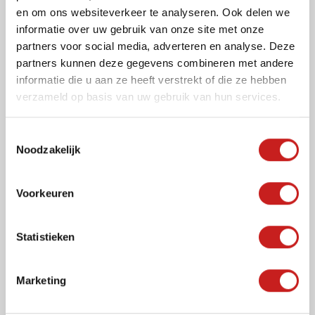
en om ons websiteverkeer te analyseren. Ook delen we
informatie over uw gebruik van onze site met onze
partners voor social media, adverteren en analyse. Deze
partners kunnen deze gegevens combineren met andere
informatie die u aan ze heeft verstrekt of die ze hebben
verzameld op basis van uw gebruik van hun services.
T
Akoestiek
Noodzakelijk
o
e
beheersing
s
Voorkeuren
t
e
m
Statistieken
m
i
Marketing
n
g