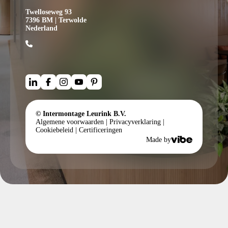
Twelloseweg 93
7396 BM | Terwolde
Nederland
© Intermontage Leurink B.V.
Algemene voorwaarden
|
Privacyverklaring
|
Cookiebeleid
|
Certificeringen
Made by