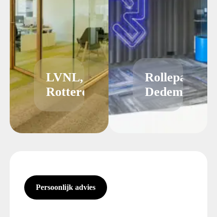
LVNL,
Rollepaal
Rotterdam
Dedemsvaart
Persoonlijk advies