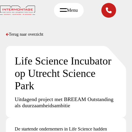
Ga
naar
Menu
de
inhoud
Terug naar overzicht
Life Science Incubator
op Utrecht Science
Park
Uitdagend project met BREEAM Outstanding
als duurzaamheidsambitie
De startende ondernemers in Life Science hadden