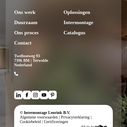
Ons werk
Oplossingen
Duurzaam
Intermontage
Ons proces
Catalogus
Contact
Twelloseweg 93
7396 BM | Terwolde
Nederland
© Intermontage Leurink B.V.
Algemene voorwaarden
|
Privacyverklaring
|
Cookiebeleid
|
Certificeringen