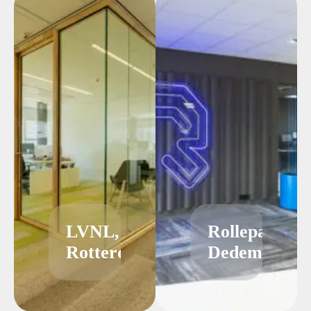
LVNL,
Rollepaal
Rotterdam
Dedemsvaart