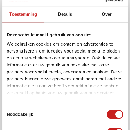
Toestemming
Details
Over
Akoestiek
Deze website maakt gebruik van cookies
beheersing
We gebruiken cookies om content en advertenties te
personaliseren, om functies voor social media te bieden
en om ons websiteverkeer te analyseren. Ook delen we
informatie over uw gebruik van onze site met onze
partners voor social media, adverteren en analyse. Deze
partners kunnen deze gegevens combineren met andere
informatie die u aan ze heeft verstrekt of die ze hebben
verzameld op basis van uw gebruik van hun services.
Deel dit project
T
Noodzakelijk
o
e
s