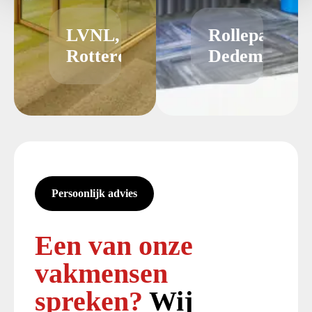
LVNL,
Rollepaal
Rotterdam
Dedemsvaart
Persoonlijk advies
Een van onze
vakmensen
spreken?
Wij