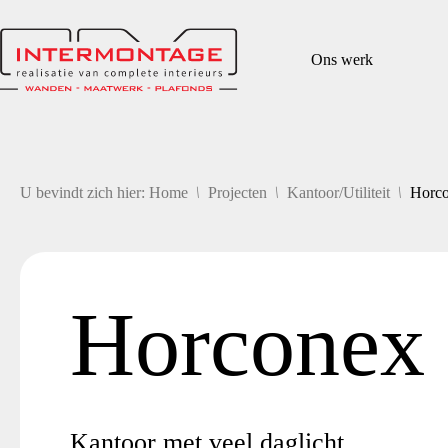
Ga
naar
de
Ons werk
inhoud
/
/
/
U bevindt zich hier: Home
Projecten
Kantoor/Utiliteit
Horco
Horconex 
Kantoor met veel daglicht