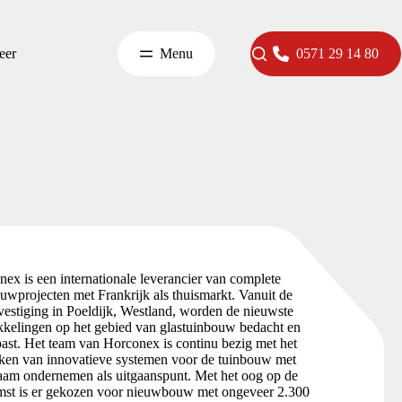
eer
Menu
0571 29 14 80
ex is een internationale leverancier van complete
uwprojecten met Frankrijk als thuismarkt. Vanuit de
estiging in Poeldijk, Westland, worden de nieuwste
kelingen op het gebied van glastuinbouw bedacht en
ast. Het team van Horconex is continu bezig met het
ken van innovatieve systemen voor de tuinbouw met
aam ondernemen als uitgaanspunt. Met het oog op de
mst is er gekozen voor nieuwbouw met ongeveer 2.300