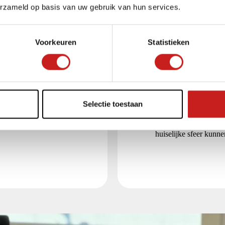
erzameld op basis van uw gebruik van hun services.
Voorkeuren
Statistieken
Maatwerk interieur
Selectie toestaan
j de toekomstvisie
Het maatwerk interieur 
Bouwprojecten heeft
kantoorgedeelte. Naast
wanden en maatwerk
ontmoetingsruimte in
huiselijke sfeer kunn