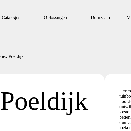
Catalogus
Oplossingen
Duurzaam
M
nex Poeldijk
Poeldijk
Horcon
tuinbo
hoofdv
ontwik
toegep
beden
duurz
toeko