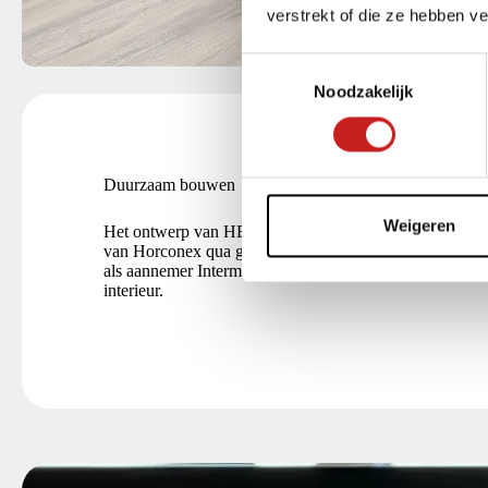
verstrekt of die ze hebben v
T
Noodzakelijk
o
e
s
t
Duurzaam bouwen
e
m
Weigeren
Het ontwerp van HET Architectenbureau past perfect bi
m
van Horconex qua groei en duurzaamheid. Van Mierlo 
als aannemer Intermontage benaderd voor de systeem
i
interieur.
n
g
s
s
e
l
e
c