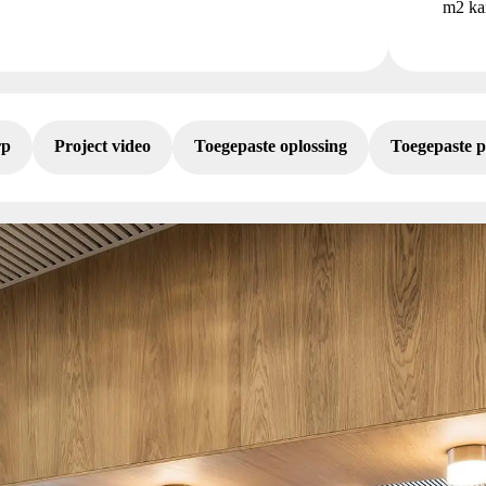
m2 kan
rp
Project video
Toegepaste oplossing
Toegepaste 