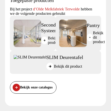
Toegepaste producten
Bij het project
d’Olde Melkfabriek Terwolde
hebben
we de volgende producten gebruikt
Second Life
Pantry
Systeemwand
Bekijk
dit
Bekijk dit
product
product
SLIM Deurentafel
Bekijk dit product
Bekijk onze catalogus