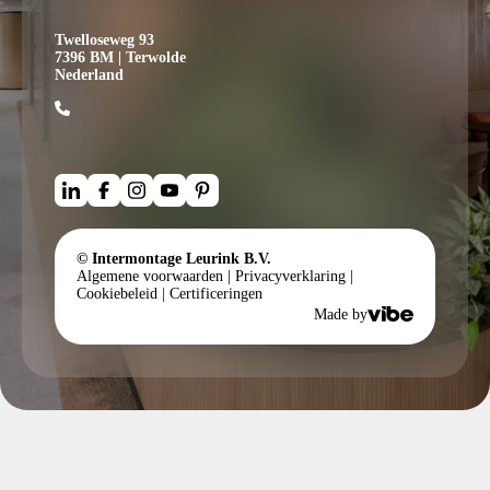
Twelloseweg 93
7396 BM | Terwolde
Nederland
© Intermontage Leurink B.V.
Algemene voorwaarden
|
Privacyverklaring
|
Cookiebeleid
|
Certificeringen
Made by