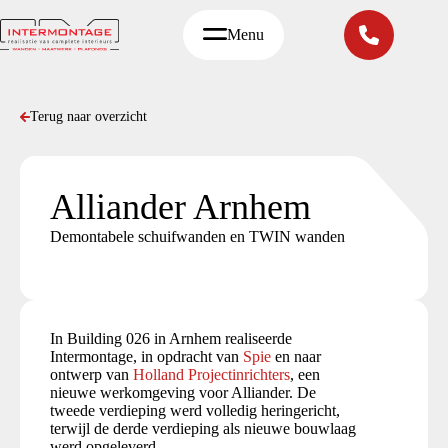
Ga
naar
Menu
de
inhoud
Terug naar overzicht
Alliander Arnhem
Demontabele schuifwanden en TWIN wanden
In Building 026 in Arnhem realiseerde
Intermontage, in opdracht van
Spie
en naar
ontwerp van
Holland Projectinrichters
, een
nieuwe werkomgeving voor Alliander. De
tweede verdieping werd volledig heringericht,
terwijl de derde verdieping als nieuwe bouwlaag
werd opgeleverd.