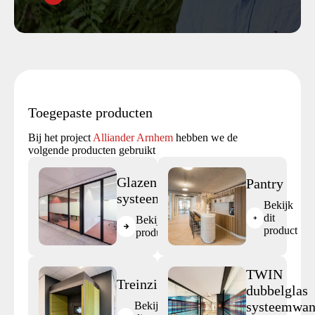
Toegepaste producten
Bij het project
Alliander Arnhem
hebben we de
volgende producten gebruikt
Glazen
Pantry
systeemwand
Bekijk
dit
Bekijk dit
product
product
TWIN
Treinzit
dubbelglas
systeemwa
Bekijk