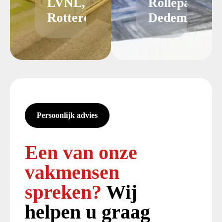
LVNL,
Rollepaal
Rotterdam
Dedemsvaart
Persoonlijk advies
Een van onze
vakmensen
spreken?
Wij
helpen u graag