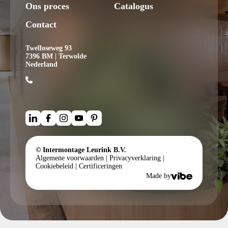
Ons proces
Catalogus
Contact
Twelloseweg 93
7396 BM | Terwolde
Nederland
© Intermontage Leurink B.V.
Algemene voorwaarden
|
Privacyverklaring
|
Cookiebeleid
|
Certificeringen
Made by