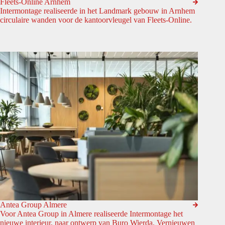
Fleets-Online Arnhem
Intermontage realiseerde in het Landmark gebouw in Arnhem
circulaire wanden voor de kantoorvleugel van Fleets-Online.
Antea Group Almere
Voor Antea Group in Almere realiseerde Intermontage het
nieuwe interieur, naar ontwerp van Buro Wierda. Vernieuwen