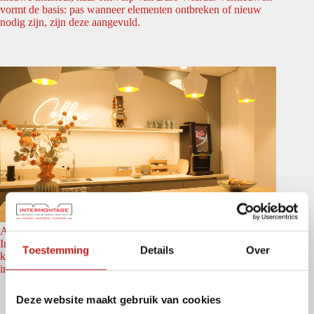
vormt de basis: pas wanneer elementen ontbreken of nieuw
nodig zijn, zijn deze aangevuld.
A. Vogel ’t Harde
Intermontage realiseerde voor A.Vogel een moderne
Toestemming
Details
Over
kantoorindeling met systeemwanden die openheid en privacy
in balans brengen.
Deze website maakt gebruik van cookies