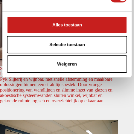
n
g
s
s
Alles toestaan
e
l
e
Selectie toestaan
c
t
Weigeren
i
Slyterij Pyk Deventer
e
Intermontage realiseerde de wanden voor de inrichting van
Pyk Slijterij en wijnbar, met snelle afstemming en maakbare
oplossingen binnen een strak tijdsbestek. Door vroege
positionering van wandlijnen en slimme inzet van glazen en
akoestische systeemwanden sluiten winkel, wijnbar en
gekoelde ruimte logisch en overzichtelijk op elkaar aan.