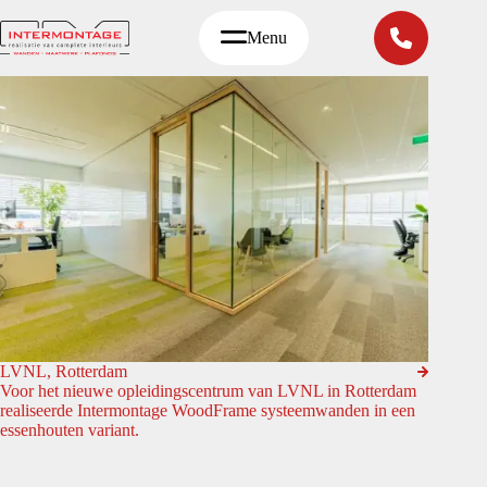
Ga
naar
Menu
de
inhoud
LVNL, Rotterdam
Voor het nieuwe opleidingscentrum van LVNL in Rotterdam
realiseerde Intermontage WoodFrame systeemwanden in een
essenhouten variant.