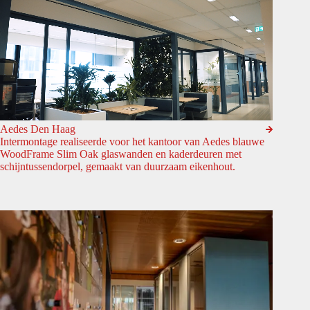
Aedes Den Haag
Intermontage realiseerde voor het kantoor van Aedes blauwe
WoodFrame Slim Oak glaswanden en kaderdeuren met
schijntussendorpel, gemaakt van duurzaam eikenhout.