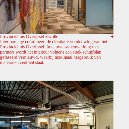
Provinciehuis Overijssel Zwolle
Intermontage coördineert de circulaire vernieuwing van het
Provinciehuis Overijssel. In nauwe samenwerking met
partners wordt het interieur volgens een strak schuifplan
gefaseerd vernieuwd, waarbij maximaal hergebruik van
materialen centraal staat.