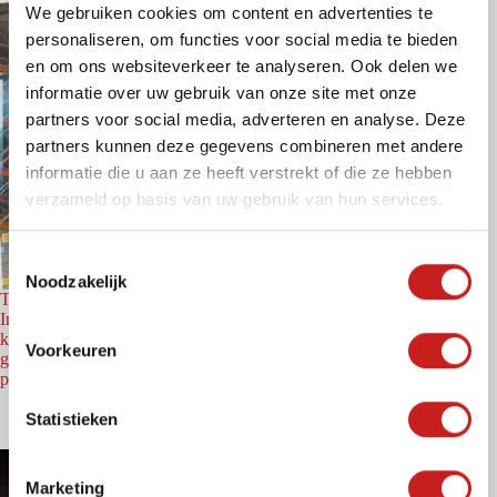
We gebruiken cookies om content en advertenties te
personaliseren, om functies voor social media te bieden
en om ons websiteverkeer te analyseren. Ook delen we
informatie over uw gebruik van onze site met onze
partners voor social media, adverteren en analyse. Deze
partners kunnen deze gegevens combineren met andere
informatie die u aan ze heeft verstrekt of die ze hebben
verzameld op basis van uw gebruik van hun services.
T
Noodzakelijk
o
TGN Fritom Zwolle Hessenpoort
e
Intermontage realiseerde voor Fritom een moderne
s
kantooromgeving met systeemwanden en maatwerkinterieur,
Voorkeuren
gericht op een functionele indeling met transparantie en
t
prettige werkplekken.
e
m
Statistieken
m
i
Marketing