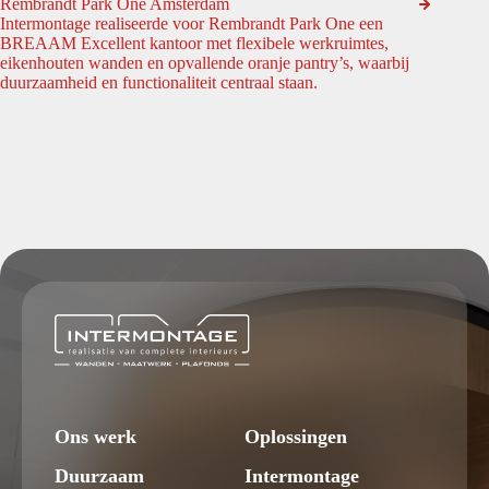
Rembrandt Park One Amsterdam
Intermontage realiseerde voor Rembrandt Park One een
BREAAM Excellent kantoor met flexibele werkruimtes,
eikenhouten wanden en opvallende oranje pantry’s, waarbij
duurzaamheid en functionaliteit centraal staan.
Ons werk
Oplossingen
Duurzaam
Intermontage