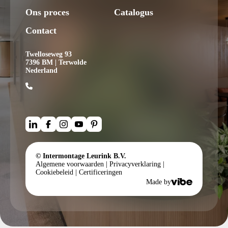
Ons proces
Catalogus
Contact
Twelloseweg 93
7396 BM | Terwolde
Nederland
© Intermontage Leurink B.V.
Algemene voorwaarden
|
Privacyverklaring
|
Cookiebeleid
|
Certificeringen
Made by