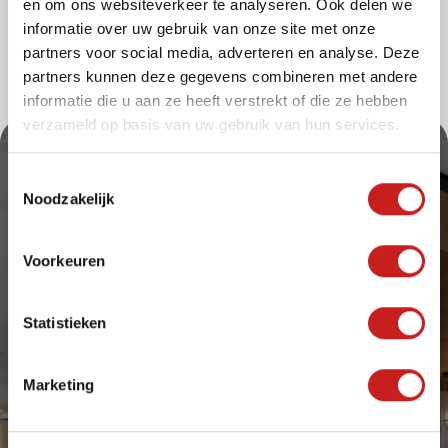
en om ons websiteverkeer te analyseren. Ook delen we
informatie over uw gebruik van onze site met onze
partners voor social media, adverteren en analyse. Deze
partners kunnen deze gegevens combineren met andere
informatie die u aan ze heeft verstrekt of die ze hebben
verzameld op basis van uw gebruik van hun services.
T
Noodzakelijk
o
e
s
Voorkeuren
t
Ons werk
Oplossingen
e
m
Statistieken
Duurzaam
Intermontage
m
Ons proces
Catalogus
i
Marketing
n
Contact
g
s
Twelloseweg 93