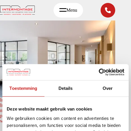
Ga
naar
Menu
de
inhoud
Toestemming
Details
Over
Interieur luxe appartement
Intermontage realiseerde in Soest een luxueus penthouse met
Deze website maakt gebruik van cookies
maatwerk interieur, ClassicFrame glaswanden en akoestische
plafonds, resulterend in een moderne en warme
We gebruiken cookies om content en advertenties te
woonomgeving.
personaliseren, om functies voor social media te bieden