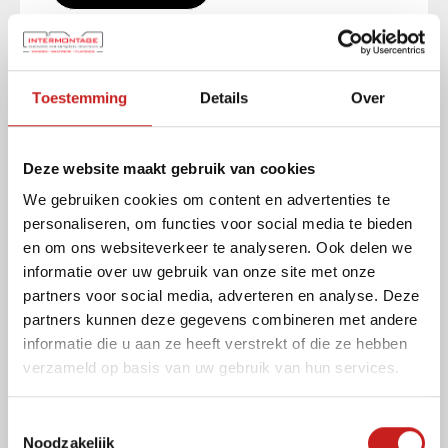
Heeft u een vraag?
Wij helpen u graag verder!
Volledige
Toestemming
Details
Over
naam
(Vereist)
E-
Deze website maakt gebruik van cookies
mailadres
(Vereist)
We gebruiken cookies om content en advertenties te
Bedrijfsnaam
personaliseren, om functies voor social media te bieden
en om ons websiteverkeer te analyseren. Ook delen we
informatie over uw gebruik van onze site met onze
Telefoonnummer
partners voor social media, adverteren en analyse. Deze
partners kunnen deze gegevens combineren met andere
Vraag
informatie die u aan ze heeft verstrekt of die ze hebben
(Vereist)
verzameld op basis van uw gebruik van hun services.
T
Heeft u nog aanvullende informatie?
Noodzakelijk
o