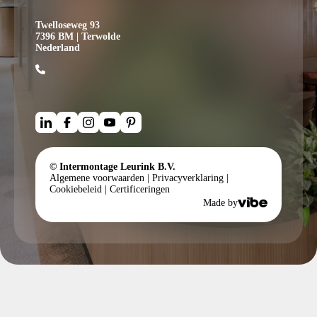
Twelloseweg 93
7396 BM | Terwolde
Nederland
© Intermontage Leurink B.V.
Algemene voorwaarden
|
Privacyverklaring
|
Cookiebeleid
|
Certificeringen
Made by