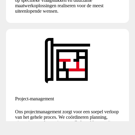
op specifieke vraagstukken en duurzame
maatwerkoplossingen realiseren voor de meest
uiteenlopende wensen.
Project-management
Ons projectmanagement zorgt voor een soepel verloop
van het gehele proces. We coördineren planning,
uitvoering en afstemming met alle betrokken partijen.
Zo bewaken we de kwaliteit in elke fase van het
project.