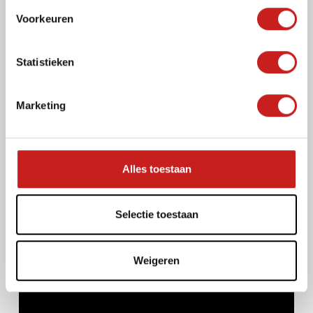
s
Voorkeuren
t
e
m
Statistieken
m
i
Marketing
n
g
s
s
Alles toestaan
e
l
e
Selectie toestaan
c
t
Weigeren
i
e