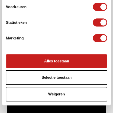
s
Voorkeuren
t
e
m
Statistieken
m
i
Marketing
n
g
s
s
Alles toestaan
e
l
e
Selectie toestaan
c
t
Weigeren
i
e