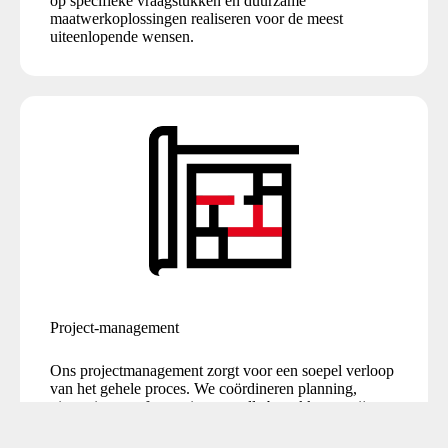
op specifieke vraagstukken en duurzame
maatwerkoplossingen realiseren voor de meest
uiteenlopende wensen.
Project-management
Ons projectmanagement zorgt voor een soepel verloop
van het gehele proces. We coördineren planning,
uitvoering en afstemming met alle betrokken partijen.
Zo bewaken we de kwaliteit in elke fase van het
project.