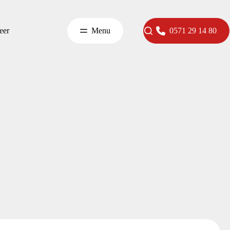
eer
Menu
0571 29 14 80