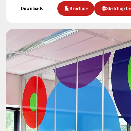
Downloads
Brochure
Sketchup be