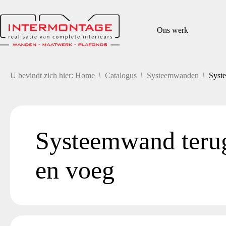
Ga
naar
de
Ons werk
inhoud
/
/
/
U bevindt zich hier: Home
Catalogus
Systeemwanden
Syste
Systeemwand terug
en voeg