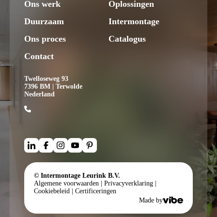
Ons werk
Oplossingen
Duurzaam
Intermontage
Ons proces
Catalogus
Contact
Twelloseweg 93
7396 BM | Terwolde
Nederland
© Intermontage Leurink B.V.
Algemene voorwaarden
|
Privacyverklaring
|
Cookiebeleid
|
Certificeringen
Made by