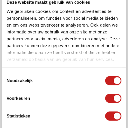
Deze website maakt gebruik van cookies
contact met ons op. We helpen u graag verder.
We gebruiken cookies om content en advertenties te
personaliseren, om functies voor social media te bieden
Welke uitstraling geeft een metalen
en om ons websiteverkeer te analyseren. Ook delen we
systeemplafond aan een ruimte?
informatie over uw gebruik van onze site met onze
partners voor social media, adverteren en analyse. Deze
partners kunnen deze gegevens combineren met andere
Hoe wordt de akoestiek verbeterd bij een
informatie die u aan ze heeft verstrekt of die ze hebben
metalen plafond?
verzameld op basis van uw gebruik van hun services.
T
Waarom is perforatie belangrijk bij een
metalen systeemplafond?
Noodzakelijk
o
e
s
Voorkeuren
In welke soorten ruimtes wordt een metalen
t
plafond vaak toegepast?
e
m
Statistieken
m
Wat is het verschil tussen een standaard en