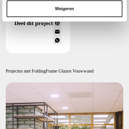
t
Weigeren
i
e
Deel dit project
Projecten met FoldingFrame Glazen Vouwwand