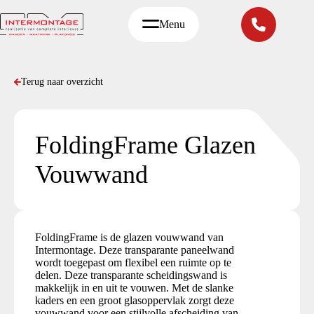
Ga
naar
Menu
de
inhoud
Terug naar overzicht
FoldingFrame Glazen
Vouwwand
FoldingFrame is de glazen vouwwand van
Intermontage. Deze transparante paneelwand
wordt toegepast om flexibel een ruimte op te
delen. Deze transparante scheidingswand is
makkelijk in en uit te vouwen. Met de slanke
kaders en een groot glasoppervlak zorgt deze
vouwwand voor een stijlvolle afscheiding van