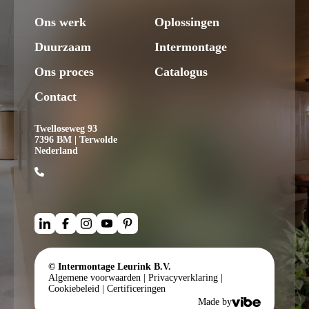
Ons werk
Oplossingen
Duurzaam
Intermontage
Ons proces
Catalogus
Contact
Twelloseweg 93
7396 BM | Terwolde
Nederland
© Intermontage Leurink B.V.
Algemene voorwaarden
|
Privacyverklaring
|
Cookiebeleid
|
Certificeringen
Made by