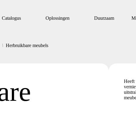
Catalogus
Oplossingen
Duurzaam
M
/
Herbruikbare meubels
are
Heeft 
vernie
uitstr
meube