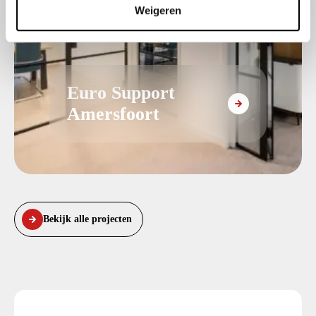
Weigeren
i
e
Euro Support
Amersfoort
Bekijk alle projecten