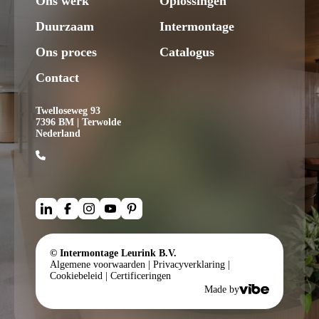
Ons werk
Oplossingen
Duurzaam
Intermontage
Ons proces
Catalogus
Contact
Twelloseweg 93
7396 BM | Terwolde
Nederland
© Intermontage Leurink B.V.
Algemene voorwaarden
|
Privacyverklaring
|
Cookiebeleid
|
Certificeringen
Made by