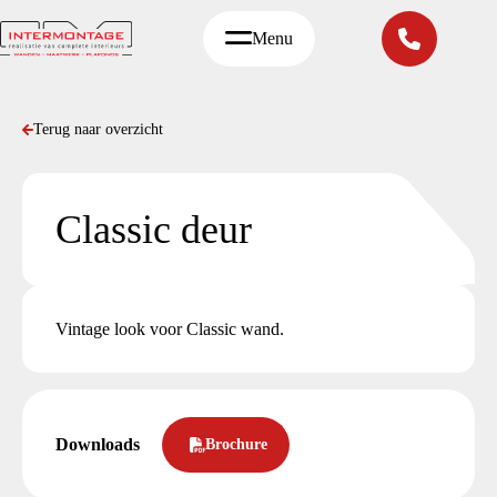
Ga
naar
Menu
de
inhoud
Terug naar overzicht
Classic deur
Vintage look voor Classic wand.
Downloads
Brochure